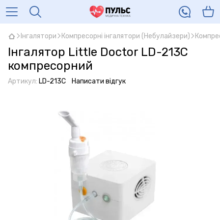
Інгалятори
Компресорні інгалятори (Небулайзери)
Компрес
Інгалятор Little Doctor LD-213C
компресорний
Артикул:
LD-213C
Написати відгук