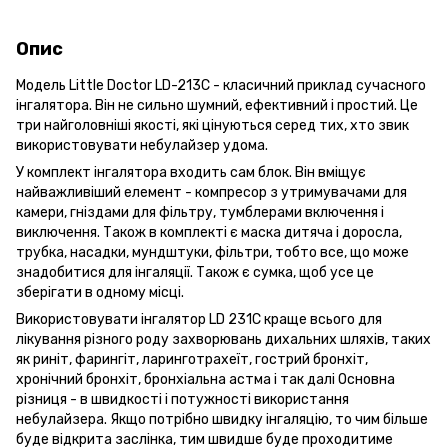
Опис
Модель Little Doctor LD-213C - класичний приклад сучасного
інгалятора. Він не сильно шумний, ефективний і простий. Це
три найголовніші якості, які цінуються серед тих, хто звик
використовувати небулайзер удома.
У комплект інгалятора входить сам блок. Він вміщує
найважливіший елемент - компресор з утримувачами для
камери, гніздами для фільтру, тумблерами включення і
виключення. Також в комплекті є маска дитяча і доросла,
трубка, насадки, мундштуки, фільтри, тобто все, що може
знадобитися для інгаляції. Також є сумка, щоб усе це
зберігати в одному місці.
Використовувати інгалятор LD 231C краще всього для
лікування різного роду захворювань дихальних шляхів, таких
як риніт, фарингіт, ларинготрахеїт, гострий бронхіт,
хронічний бронхіт, бронхіальна астма і так далі Основна
різниця - в швидкості і потужності використання
небулайзера. Якщо потрібно швидку інгаляцію, то чим більше
буде відкрита заслінка, тим швидше буде проходитиме