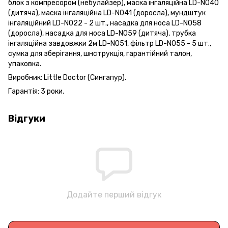
блок з компресором (небулайзер), маска інгаляційна LD-N040
(дитяча), маска інгаляційна LD-N041 (доросла), мундштук
інгаляційний LD-N022 - 2 шт., насадка для носа LD-N058
(доросла), насадка для носа LD-N059 (дитяча), трубка
інгаляційна завдовжки 2м LD-N051, фільтр LD-N055 - 5 шт.,
сумка для зберігання, шнструкція, гарантійний талон,
упаковка.
Виробник: Little Doctor (Сингапур).
Гарантія: 3 роки.
Відгуки
Додайте перший відгук