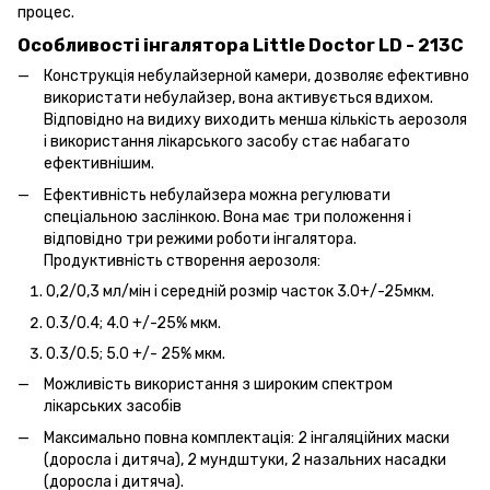
процес.
Особливості інгалятора Little Doctor LD - 213С
Конструкція небулайзерной камери, дозволяє ефективно
використати небулайзер, вона активується вдихом.
Відповідно на видиху виходить менша кількість аерозоля
і використання лікарського засобу стає набагато
ефективнішим.
Ефективність небулайзера можна регулювати
спеціальною заслінкою. Вона має три положення і
відповідно три режими роботи інгалятора.
Продуктивність створення аерозоля:
0,2/0,3 мл/мін і середній розмір часток 3.0+/-25мкм.
0.3/0.4; 4.0 +/-25% мкм.
0.3/0.5; 5.0 +/- 25% мкм.
Можливість використання з широким спектром
лікарських засобів
Максимально повна комплектація: 2 інгаляційних маски
(доросла і дитяча), 2 мундштуки, 2 назальних насадки
(доросла і дитяча).