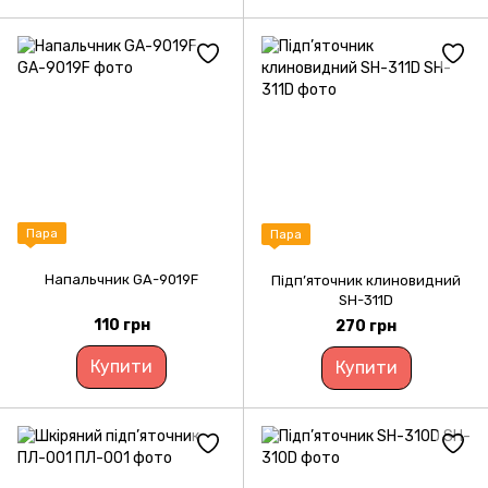
Пара
Пара
Напальчник GA-9019F
Підп’яточник клиновидний
SH-311D
110 грн
270 грн
Купити
Купити