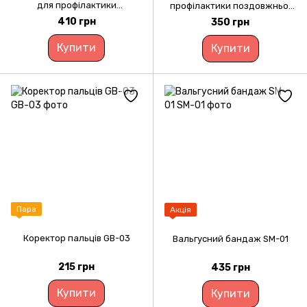
для профілактики
профілактики поздовжньої
поздовжньої та поперечної
та поперечної
410 грн
350 грн
плоскостопості УПС-001
плоскостопості УПС-003
Купити
Купити
Пара
Акція
Коректор пальців GB-03
Вальгусний бандаж SM-01
215 грн
435 грн
Купити
Купити