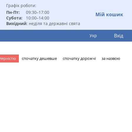
Графік роботи:
Пн-Пт:
09:30–17:00
Мій кошик
Субота:
10:00–14:00
Вихідний
: неділя та державні свята
Вхід
Укр
лярністю
спочатку дешевше
спочатку дорожчі
за назвою