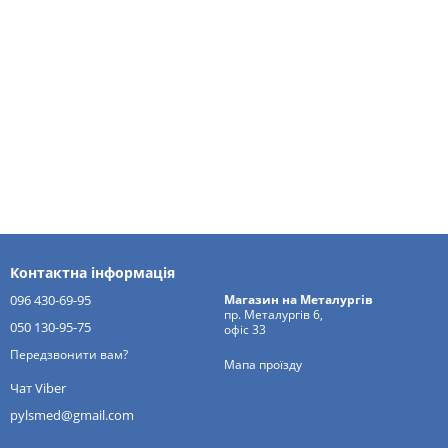
Контактна інформація
096 430-69-95
Магазин на Металургів
пр. Металургів 6,
050 130-95-75
офіс 33
Передзвонити вам?
Мапа проїзду
Чат Viber
pylsmed@gmail.com