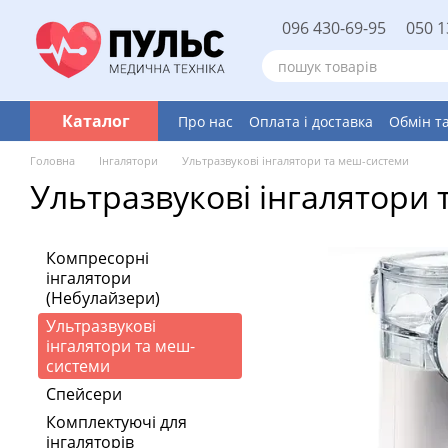
Перейти до основного контенту
096 430-69-95
050 1
Каталог
Про нас
Оплата і доставка
Обмін т
Головна
Інгалятори
Ультразвукові інгалятори та меш-системи
Ультразвукові інгалятори
Компресорні
інгалятори
(Небулайзери)
Ультразвукові
інгалятори та меш-
системи
Спейсери
Комплектуючі для
інгаляторів