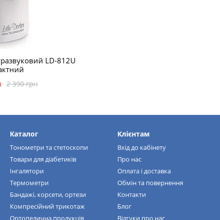
тразвуковий LD-812U
актний
н
2 390 грн
Каталог
Клієнтам
Тонометри та стетоскопи
Вхід до кабінету
Товари для діабетиків
Про нас
Інгалятори
Оплата і доставка
Термометри
Обмін та повернення
Бандажі, корсети, ортези
Контакти
Компресійний трикотаж
Блог
Ортопедична продукція
Відгуки про нас