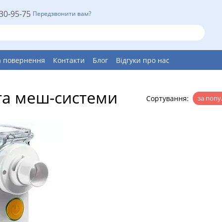
30-95-75
Передзвонити вам?
а повернення
Контакти
Блог
Відгуки про нас
 та меш-системи
Сортування:
за попу