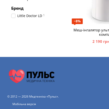
Бренд
1
Little Doctor LD
−8%
Меш-інгалятор уль
комп
2 190 гр
© 2012 — 2026 Медтехніка «Пульс».
Мобільна версія