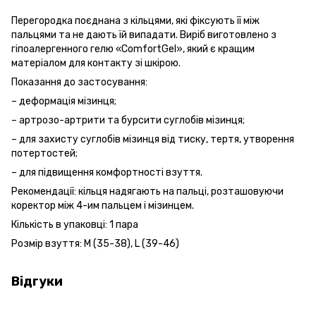
Перегородка поєднана з кільцями, які фіксують її між
пальцями та не дають їй випадати. Виріб виготовлено з
гіпоалергенного гелю «ComfortGel», який є кращим
матеріалом для контакту зі шкірою.
Показання до застосування:
– деформація мізинця;
– артрозо-артрити та бурсити суглобів мізинця;
– для захисту суглобів мізинця від тиску, тертя, утворення
потертостей;
– для підвищення комфортності взуття.
Рекомендації: кільця надягають на пальці, розташовуючи
коректор між 4-им пальцем і мізинцем.
Кількість в упаковці: 1 пара
Розмір взуття: M (35-38), L (39-46)
Відгуки