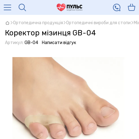
Ортопедична продукція
Ортопедичні вироби для стопи
Мі
Коректор мізинця GB-04
Артикул:
GB-04
Написати відгук