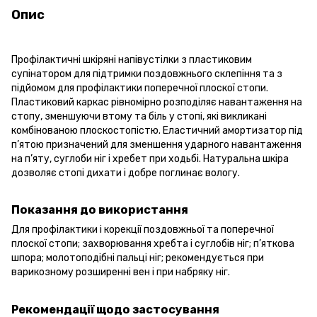
Опис
Профілактичні шкіряні напівустілки з пластиковим
супінатором для підтримки поздовжнього склепіння та з
підйомом для профілактики поперечної плоскої стопи.
Пластиковий каркас рівномірно розподіляє навантаження на
стопу, зменшуючи втому та біль у стопі, які викликані
комбінованою плоскостопістю. Еластичний амортизатор під
п’ятою призначений для зменшення ударного навантаження
на п’яту, суглоби ніг і хребет при ходьбі. Натуральна шкіра
дозволяє стопі дихати і добре поглинає вологу.
Показання до використання
Для профілактики і корекції поздовжньої та поперечної
плоскої стопи; захворювання хребта і суглобів ніг; п’яткова
шпора; молотоподібні пальці ніг; рекомендується при
варикозному розширенні вен і при набряку ніг.
Рекомендації щодо застосування