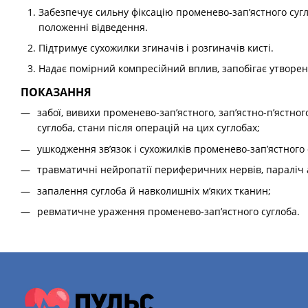
Забезпечує сильну фіксацію променево-зап’ястного сугл
положенні відведення.
Підтримує сухожилки згиначів і розгиначів кисті.
Надає помірний компресійний вплив, запобігає утворе
ПОКАЗАННЯ
забої, вивихи променево-зап’ястного, зап’ястно-п’ястног
суглоба, стани після операцій на цих суглобах;
ушкодження зв’язок і сухожилків променево-зап’ястного 
травматичні нейропатії периферичних нервів, параліч 
запалення суглоба й навколишніх м’яких тканин;
ревматичне ураження променево-зап’ястного суглоба.