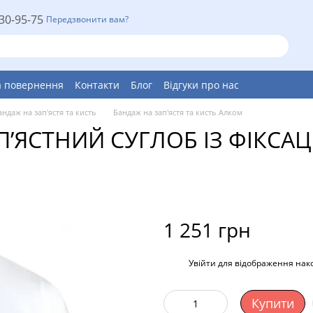
30-95-75
Передзвонити вам?
а повернення
Контакти
Блог
Відгуки про нас
андаж на зап'ястя та кисть
Бандаж на зап'ястя та кисть Алком
П’ЯСТНИЙ СУГЛОБ ІЗ ФІКСА
1 251 грн
%
Увійти
для відображення нак
Купити