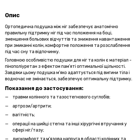
Опис
Ортопедична подушка між ніг забезпечує анатомічно
правильну підтримку ніг під час положення на боці,
зменшення больових відчуттів та зниження навантаження
при змиканні колін, комфортне положення та розслаблення
під час сну та відпочинку.
Головною особливістю подушки для ніг та колін є матеріал -
пінополіуретан з ефектом пам'яті оптимальної щільності.
Завдяки цьому подушка м'яко адаптується під вигини тіла і
водночас не змінається, забезпечує оптимальну підтримку.
Показання до застосування:
травми колінного та тазостегнового суглобів;
артрози/артрити;
вагітність;
операції на шийці стегна та інші хірургічні втручання у
сфері ніг/тазу;
дискомфорт та м'язова напруга в області колінних та