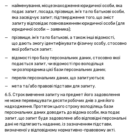
найменування, місцезнаходження юридичної особи, яка
подає запит, посада, прізвище, ім'я та по батькові особи,
яка засвідчує запит; підтвердження того, що зміст
запиту відповідає повноваженням юридичної особи (для
юридичної особи — заявника);
прізвище, ім'я та по батькові, а також інші відомості,
що дають змогу ідентифікувати фізичну особу, стосовно
якої робиться запит;
відомості про базу персональних даних, стосовно якої
подається запит, чи відомості про володільця
чи розпорядника цієї бази персональних даних;
перелік персональних даних, що запитуються;
мета та/або правові підстави для запиту.
6.5. Строк вивчення запиту на предмет його задоволення
не може перевищувати десяти робочих днів з дня його
надходження. Протягом цього строку володілець бази
персональних даних доводить до відома особи, яка подає
запит, що запит буде задоволене або відповідні персональні
дані не підлягають наданню, із зазначенням підстави,
визначеної у відповідному нормативно-правовому акті.