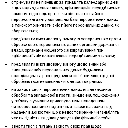
отримувати не пізніш як за тридцять календарних днів
з дня надходження запиту, крім випадків, передбачених
законом, відповідь про те, чи зберігаються його
персональні дані у відповідній базі персональних даних,
а також отримувати зміст його персональних даних, які
зберігаються;
пред'являти вмотивовану вимогу із запереченням проти
обробки своїх персональних даних органами державної
влади, органами місцевого самоврядування при
здійсненні їхніх повноважень, передбачених законом;
пред'являти вмотивовану вимогу щодо зміни або
знищення своїх персональних даних будь-яким
володільцем та розпорядником цієї бази, якщо ці дані
обробляються незаконно чи є недостовірними;
на захист своїх персональних даних від незаконної
обробки та випадкової втрати, знищення, пошкодження
у зв'язку з умисним приховуванням, ненаданням
чи несвоєчасним їх наданням, а також на захист від
надання відомостей, що є недостовірними чи ганьблять
честь, гідність та ділову репутацію фізичної особи;
звертатися з питань захисту своїх прав щодо