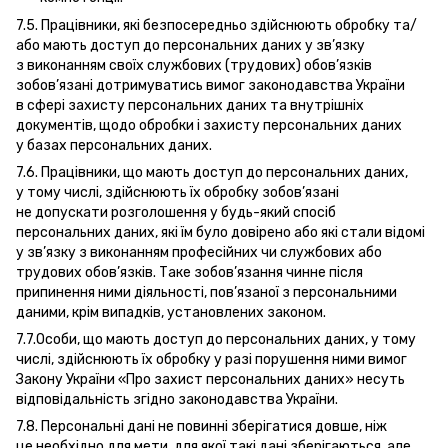
7.5. Працівники, які безпосередньо здійснюють обробку та/
або мають доступ до персональних даних у зв’язку
з виконанням своїх службових (трудових) обов’язків
зобов’язані дотримуватись вимог законодавства України
в сфері захисту персональних даних та внутрішніх
документів, щодо обробки і захисту персональних даних
у базах персональних даних.
7.6. Працівники, що мають доступ до персональних даних,
у тому числі, здійснюють їх обробку зобов’язані
не допускати розголошення у будь-який спосіб
персональних даних, які їм було довірено або які стали відомі
у зв’язку з виконанням професійних чи службових або
трудових обов’язків. Таке зобов’язання чинне після
припинення ними діяльності, пов’язаної з персональними
даними, крім випадків, установлених законом.
7.7.Особи, що мають доступ до персональних даних, у тому
числі, здійснюють їх обробку у разі порушення ними вимог
Закону України «Про захист персональних даних» несуть
відповідальність згідно законодавства України.
7.8. Персональні дані не повинні зберігатися довше, ніж
це необхідно для мети, для якої такі дані зберігаються, але