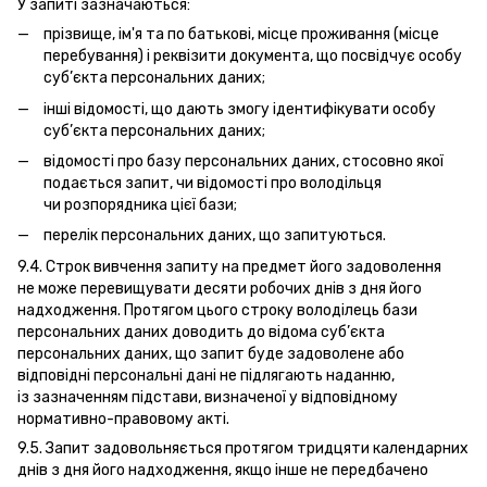
У запиті зазначаються:
прізвище, ім'я та по батькові, місце проживання (місце
перебування) і реквізити документа, що посвідчує особу
суб’єкта персональних даних;
інші відомості, що дають змогу ідентифікувати особу
суб’єкта персональних даних;
відомості про базу персональних даних, стосовно якої
подається запит, чи відомості про володільця
чи розпорядника цієї бази;
перелік персональних даних, що запитуються.
9.4. Строк вивчення запиту на предмет його задоволення
не може перевищувати десяти робочих днів з дня його
надходження. Протягом цього строку володілець бази
персональних даних доводить до відома суб’єкта
персональних даних, що запит буде задоволене або
відповідні персональні дані не підлягають наданню,
із зазначенням підстави, визначеної у відповідному
нормативно-правовому акті.
9.5. Запит задовольняється протягом тридцяти календарних
днів з дня його надходження, якщо інше не передбачено