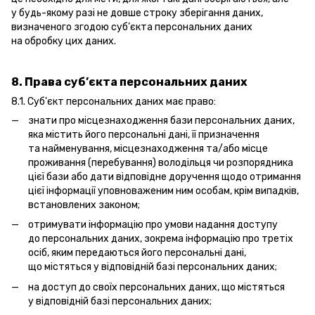
у будь-якому разі не довше строку зберігання даних,
визначеного згодою суб’єкта персональних даних
на обробку цих даних.
8. Права суб’єкта персональних даних
8.1. Суб'єкт персональних даних має право:
знати про місцезнаходження бази персональних даних,
яка містить його персональні дані, її призначення
та найменування, місцезнаходження та/або місце
проживання (перебування) володільця чи розпорядника
цієї бази або дати відповідне доручення щодо отримання
цієї інформації уповноваженим ним особам, крім випадків,
встановлених законом;
отримувати інформацію про умови надання доступу
до персональних даних, зокрема інформацію про третіх
осіб, яким передаються його персональні дані,
що містяться у відповідній базі персональних даних;
на доступ до своїх персональних даних, що містяться
у відповідній базі персональних даних;