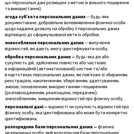
що персональні дані розміщені з метою їх вільного поширення
та використання);
згода суб’єкта персональних даних
— будь-яке
документоване, добровільне волевиявлення фізичної особи
щодо надання дозволу на обробку її персональних даних
відповідно до сформульованої мети їх обробки;
знеособлення персональних даних
— вилучення
відомостей, які дають змогу ідентифікувати особу;
обробка персональних даних —
будь-яка дія або
сукупність дій, здійснених повністю або частково
в інформаційній (автоматизованій) системі та/або
в картотеках персональних даних, які пов’язані зі збиранням,
реєстрацією, накопиченням, зберіганням, адаптуванням,
зміною, поновленням, використанням і поширенням
(розповсюдженням, реалізацією, передачею),
знеособленням, знищенням відомостей про фізичну особу;
персональні дані —
відомості чи сукупність відомостей про
фізичну особу, яка ідентифікована або може бути конкретно
ідентифікована;
розпорядник бази персональних даних —
фізична
чи юридична особа, якій володільцем бази персональних