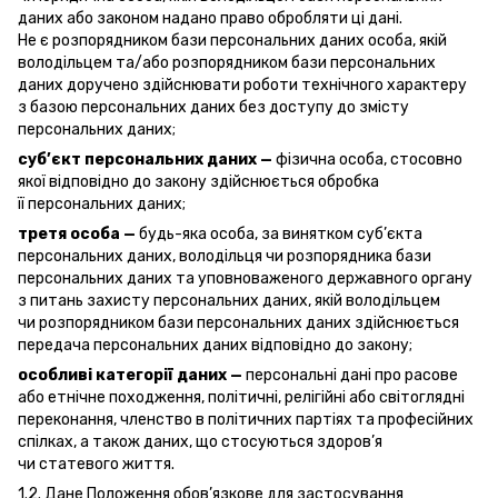
даних або законом надано право обробляти ці дані.
Не є розпорядником бази персональних даних особа, якій
володільцем та/або розпорядником бази персональних
даних доручено здійснювати роботи технічного характеру
з базою персональних даних без доступу до змісту
персональних даних;
суб’єкт персональних даних —
фізична особа, стосовно
якої відповідно до закону здійснюється обробка
її персональних даних;
третя особа —
будь-яка особа, за винятком суб’єкта
персональних даних, володільця чи розпорядника бази
персональних даних та уповноваженого державного органу
з питань захисту персональних даних, якій володільцем
чи розпорядником бази персональних даних здійснюється
передача персональних даних відповідно до закону;
особливі категорії даних —
персональні дані про расове
або етнічне походження, політичні, релігійні або світоглядні
переконання, членство в політичних партіях та професійних
спілках, а також даних, що стосуються здоров’я
чи статевого життя.
1.2. Дане Положення обов’язкове для застосування