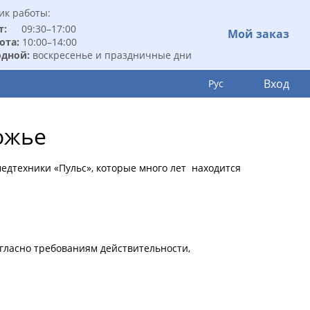
ик работы:
т:
09:30–17:00
Мой заказ
ота:
10:00–14:00
дной:
воскресенье и праздничные дни
Вход
Рус
ожье
медтехники «Пульс», которые много лет находится
ласно требованиям действительности,