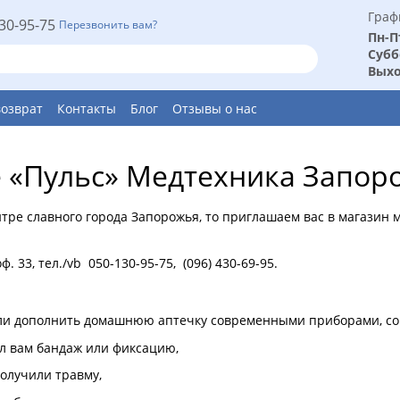
Граф
30-95-75
Перезвонить вам?
Пн-П
Субб
Выхо
возврат
Контакты
Блог
Отзывы о нас
 «Пульс» Медтехника Запор
нтре славного города Запорожья, то приглашаем вас в магазин 
ф. 33, тел./vb 050-130-95-75, (096) 430-69-95.
ли дополнить домашнюю аптечку современными приборами, сог
л вам бандаж или фиксацию,
олучили травму,