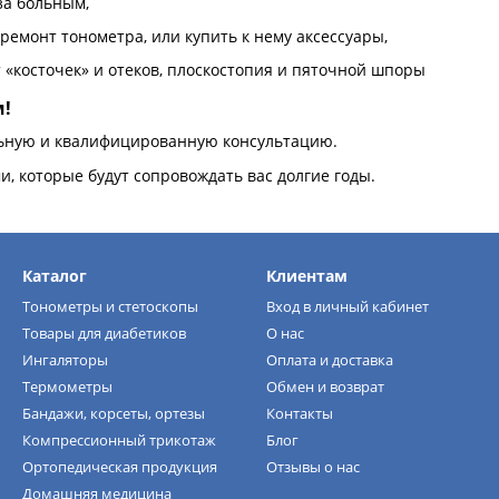
за больным,
ремонт тонометра, или купить к нему аксессуары,
т «косточек» и отеков, плоскостопия и пяточной шпоры
м!
ьную и квалифицированную консультацию.
, которые будут сопровождать вас долгие годы.
Каталог
Клиентам
Тонометры и стетоскопы
Вход в личный кабинет
Товары для диабетиков
О нас
Ингаляторы
Оплата и доставка
Термометры
Обмен и возврат
Бандажи, корсеты, ортезы
Контакты
Компрессионный трикотаж
Блог
Ортопедическая продукция
Отзывы о нас
Домашняя медицина