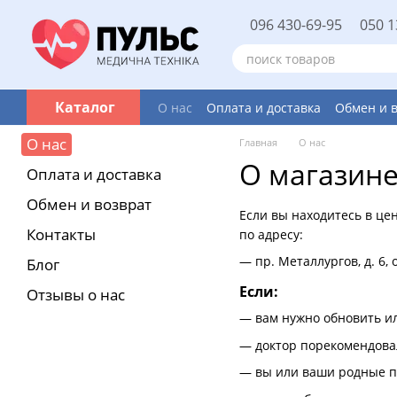
Перейти к основному контенту
096 430-69-95
050 1
Каталог
О нас
Оплата и доставка
Обмен и 
О нас
Главная
О нас
О магазине
Оплата и доставка
Обмен и возврат
Если вы находитесь в це
Контакты
по адресу:
— пр. Металлургов, д. 6, о
Блог
Если:
Отзывы о нас
— вам нужно обновить и
— доктор порекомендова
— вы или ваши родные п