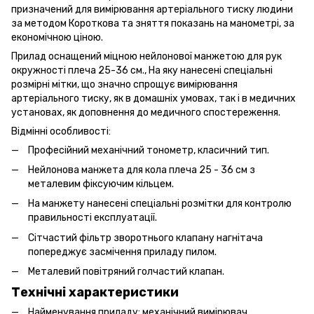
призначений для вимірювання артеріального тиску людини
за методом Короткова та зняття показань на манометрі, за
економічною ціною.
Прилад оснащений міцною нейлонової манжетою для рук
окружності плеча 25-36 см., На яку нанесені спеціальні
розмірні мітки, що значно спрощує вимірювання
артеріального тиску, як в домашніх умовах, так і в медичних
установах, як доповнення до медичного спостереження.
Відмінні особливості:
Професійний механічний тонометр, класичний тип.
Нейлонова манжета для кола плеча 25 - 36 см з
металевим фіксуючим кільцем.
На манжету нанесені спеціальні розмітки для контролю
правильності експлуатації.
Сітчастий фільтр зворотнього клапану нагнітача
попереджує засмічення приладу пилом.
Металевий повітряний голчастий клапан.
Технічні характеристики
Найменування приладу: механічний вимірювач