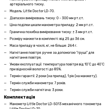
артеріального тиску.
Модель: Little Doctor LD-70.
Діапазон вимірювань тиску: 0 - 300 мм рт.ст.
Ціна поділки шкали манометра приладу: 2 мм рт.ст.
Гранична похибка вимірювання тиску: ± 3 мм рт.ст.
Розміру манжети в комплекті: від 25 до 36 см.
Маса приладу в чохлі, кг, не більше: 264 г.
Нагнітання повітря: ручне за допомогою "груші" для
нагнітання повітря.
Умови експлуатації: температура повітря від 10˚C до 40˚C
при відносній вологості до 85%.
Термін гарантії: 2 роки (на прилад), 1 рік (на манжету).
Термін служби манометра: 7 років.
Термін служби нагнітача: 3 роки.
Комплектація
Манометр Little Doctor LD-S013 механічного тонометра
Little Doctor LD-70.