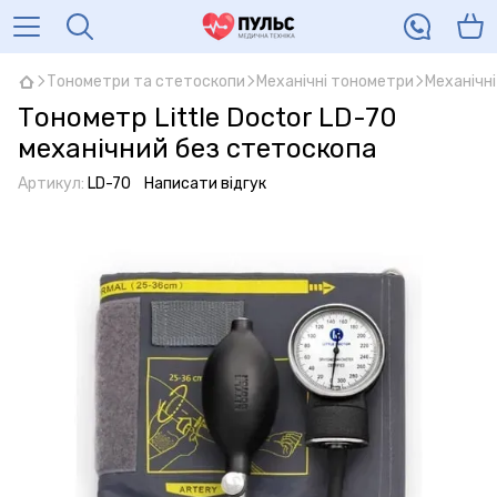
Тонометри та стетоскопи
Механічні тонометри
Механічні
Тонометр Little Doctor LD-70
механічний без стетоскопа
Артикул:
LD-70
Написати відгук