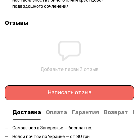
нестабильность лонного и/или крестцово-
подвздошного сочленения.
Отзывы
Добавьте первый отзыв
Написать отзыв
Доставка
Оплата
Гарантия
Возврат
К
Самовывоз в Запорожье — бесплатно.
Новой почтой по Украине — от 80 грн.